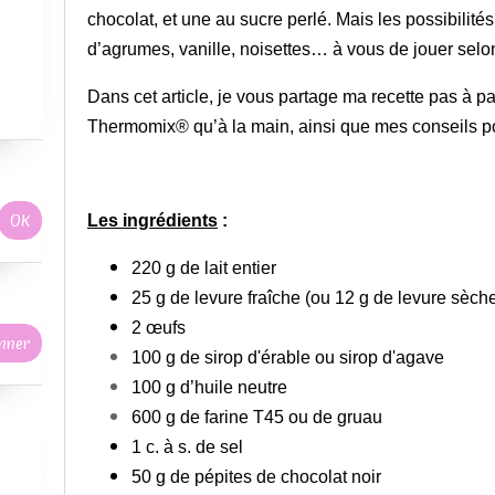
chocolat, et une au sucre perlé. Mais les possibilités 
d’agrumes, vanille, noisettes… à vous de jouer selon
Dans cet article, je vous partage ma recette pas à pa
Thermomix® qu’à la main, ainsi que mes conseils po
Les ingrédients
:
220 g de lait entier
25 g de levure fraîche (ou 12 g de levure sèch
2 œufs
100 g de sirop d'érable ou sirop d'agave
100 g d’huile neutre
600 g de farine T45 ou de
gruau
1 c. à s. de sel
50 g de pépites de chocolat noir