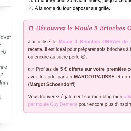
Enfourner pour 25 à 30 minutes, jusqu’à ce que
A la sortie du four, déposer sur grille.
🍞 Découvrez le Moule 3 Brioches
c'est
J’ai utilisé le
Moule 3 Brioches OHRA® de 
e
recette. Il est idéal pour préparer trois brioches à 
rès
ou encore au sucre perlé 😍.
ans
👉 Profitez de
5 € offerts sur votre premièr
AP
avec le code parrain
MARGOTPATISSE
et en m
dant
(
Margot Schoendorff
).
Vous trouverez également sur mon blog mon
art
à
par moule Guy Demarle
pour encore plus d’inspir