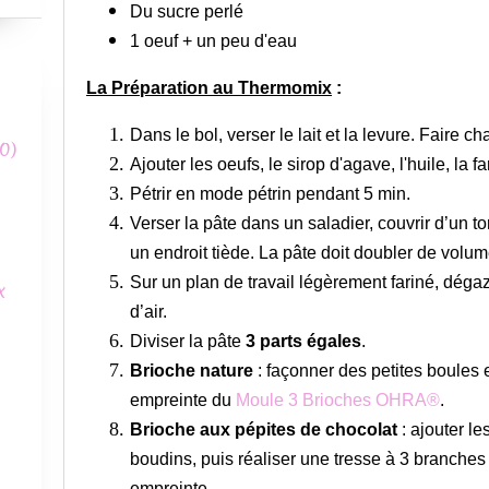
Du sucre perlé
1 oeuf + un peu d'eau
La Préparation au Thermomix
:
Dans le bol, verser le lait et la levure. Faire 
0)
Ajouter les oeufs, le sirop d'agave, l'huile, la far
Pétrir en mode pétrin pendant 5 min.
Verser la pâte dans un saladier, couvrir d’un t
un endroit tiède. La pâte doit doubler de volum
Sur un plan de travail légèrement fariné, dégaz
x
d’air.
Diviser la pâte
3 parts égales
.
Brioche nature
: façonner des petites boules 
empreinte du
Moule 3 Brioches OHRA®
.
Brioche aux pépites de chocolat
: ajouter le
boudins, puis réaliser une tresse à 3 branches
empreinte.