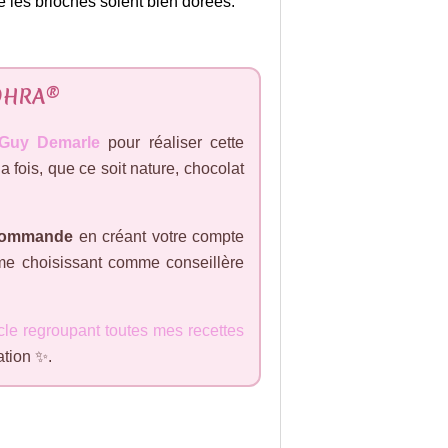
 les brioches soient bien dorées.
 OHRA®
Guy Demarle
pour réaliser cette
la fois, que ce soit nature, chocolat
e commande
en créant votre compte
e choisissant comme conseillère
icle regroupant toutes mes recettes
ation ✨.