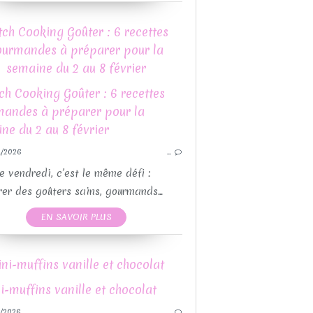
GUY DEMARLE
tch Cooking Goûter : 6 recettes
CETTES MOULES GUY DEMARLE
ourmandes à préparer pour la
RECETTES PAR MOULES
semaine du 2 au 8 février
RECETTES SALÉES
QUICHES ET TARTES SALÉES
BA
/2026
…
RECETTES MOULES 
RECETTE
 vendredi, c’est le même défi :
RECET
er des goûters sains, gourmands...
BOULANGERIE
EN SAVOIR PLUS
GUY DEMARLE
POUR L'APÉRITIF
RECETTES AVEC OU SANS THEMOMIX
ni-muffins vanille et chocolat
CETTES MOULES GUY DEMARLE
RECETTES PAR MOULES
/2026
…