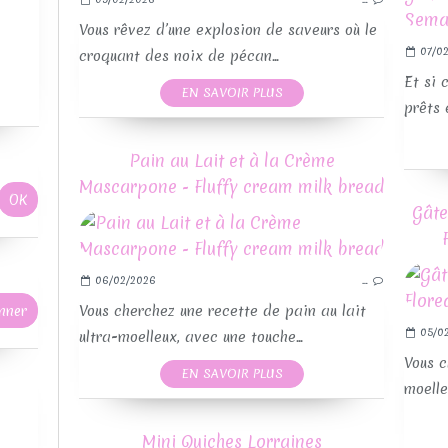
Vous rêvez d’une explosion de saveurs où le
07/02
croquant des noix de pécan...
Et si 
EN SAVOIR PLUS
prêts 
Pain au Lait et à la Crème
Mascarpone - Fluffy cream milk bread
Gâte
06/02/2026
…
RE
Vous cherchez une recette de pain au lait
05/0
ultra-moelleux, avec une touche...
Vous c
EN SAVOIR PLUS
moelle
Mini Quiches Lorraines