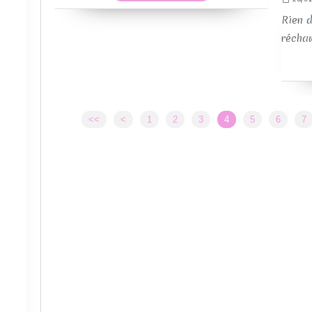
Rien d
réchauf
<<
<
1
2
3
4
5
6
7