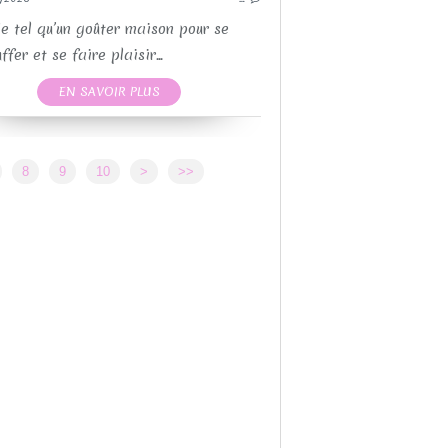
RECETTES SALÉES
THERMOMIX
e tel qu’un goûter maison pour se
fer et se faire plaisir...
EN SAVOIR PLUS
RECETTES MOULES 
RECETTE
RECET
20
8
9
10
>
>>