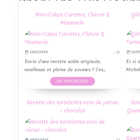
Mini-Cakes Carottes, Chèvre &
Gât
Moutarde
13/02/2026
…
12/02
RE
Envie d’une recette salée originale,
Et si 
moelleuse et pleine de saveurs ? Ces...
Michel
EN SAVOIR PLUS
Recette des tartelettes noix de pécan
Bat
- chocolat
Gour
09/02/2026
…