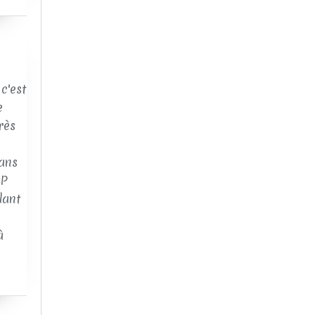
c'est
e
rès
ans
AP
dant
à