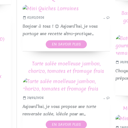
Ba
02/02/2026
…
RE
g
Bonjour à tous ! 😊 Aujourd’hui, je vous
partage une recette ultra-pratique...
0)
EN SAVOIR PLUS
30/01
Tarte salée moelleuse jambon,
chorizo, tomates et fromage frais
Chaque
x
prépar
29/01/2026
…
Aujourd’hui, je vous propose une tarte
Mi
RE
renversée salée, idéale pour un...
EN SAVOIR PLUS
28/01