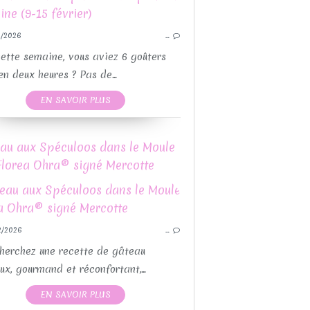
TARTES SUCRÉES
BA
SCRAPCOOKING
/2026
…
GOÛTERS
RECETTES SUCRÉES
cette semaine, vous aviez 6 goûters
en deux heures ? Pas de...
EN SAVOIR PLUS
RECETTES MOULES 
RECETTE
au aux Spéculoos dans le Moule
BOULANGERIE
Florea Ohra® signé Mercotte
GUY DEMARLE
RECETTES AVEC OU SANS THEMOMIX
CETTES MOULES GUY DEMARLE
2/2026
…
RECETTES PAR MOULES
RECETTE
RECET
herchez une recette de gâteau
RECETTES MOULES 
ux, gourmand et réconfortant,...
EN SAVOIR PLUS