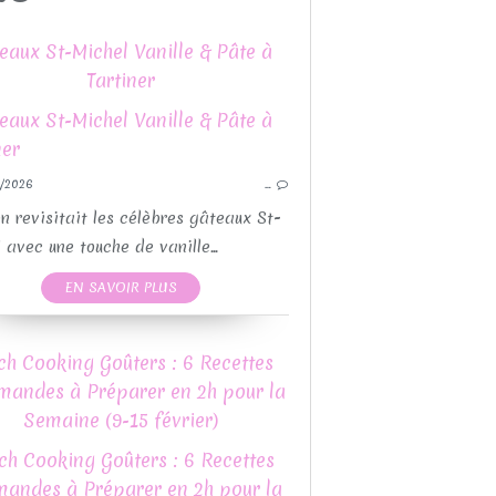
eaux St-Michel Vanille & Pâte à
Tartiner
GUY DEMARLE
POUR L'APÉRITIF
/2026
…
CETTES MOULES GUY DEMARLE
RECETTES PAR MOULES
on revisitait les célèbres gâteaux St-
RECETTES SALÉES
 avec une touche de vanille...
CAKE
RECETTES MOULES 
EN SAVOIR PLUS
RECETTE
RECET
ch Cooking Goûters : 6 Recettes
mandes à Préparer en 2h pour la
Semaine (9-15 février)
RECETTES PAR MOULES
CHOCOLAT