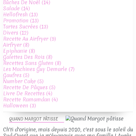
Bûches De Noël
(14)
Salade
(14)
Hellofresh
(13)
Promotion
(13)
Tartes Sucrées
(13)
Divers
(12)
Recette Au Airfryer
(9)
Airfryer
(8)
Epiphanie
(8)
Galettes Des Rois
(8)
Recettes Sans Gluten
(8)
Les Machines Guy Demarle
(7)
Gaufres
(5)
Number Cake
(5)
Recette De Pâques
(5)
Livre De Recettes
(4)
Recette Ramamdan
(4)
Halloween
(3)
QUAND MARGOT PÂTISSE
Ch'ti d'origine, mais depuis 2010, c'est sous le soleil du
Sud-Ouest que je m'épanouis avec ma famille ! Après