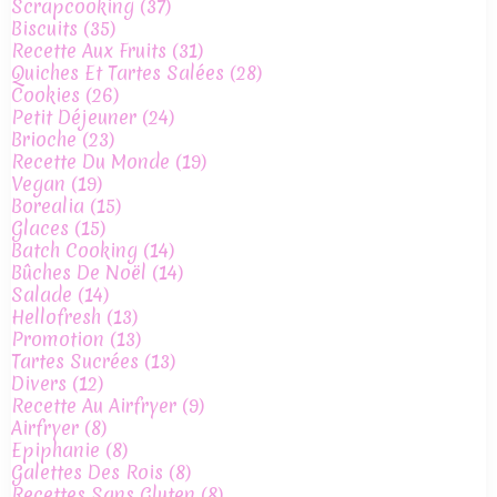
Scrapcooking
(37)
Biscuits
(35)
Recette Aux Fruits
(31)
Quiches Et Tartes Salées
(28)
Cookies
(26)
Petit Déjeuner
(24)
Brioche
(23)
Recette Du Monde
(19)
Vegan
(19)
Borealia
(15)
Glaces
(15)
Batch Cooking
(14)
Bûches De Noël
(14)
Salade
(14)
Hellofresh
(13)
Promotion
(13)
Tartes Sucrées
(13)
Divers
(12)
Recette Au Airfryer
(9)
Airfryer
(8)
Epiphanie
(8)
Galettes Des Rois
(8)
Recettes Sans Gluten
(8)