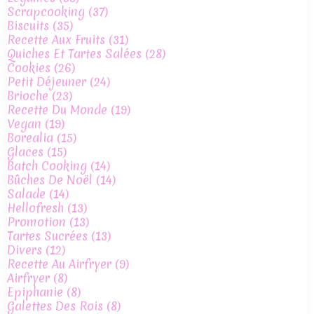
Scrapcooking
(37)
Biscuits
(35)
Recette Aux Fruits
(31)
Quiches Et Tartes Salées
(28)
Cookies
(26)
Petit Déjeuner
(24)
Brioche
(23)
Recette Du Monde
(19)
Vegan
(19)
Borealia
(15)
Glaces
(15)
Batch Cooking
(14)
Bûches De Noël
(14)
Salade
(14)
Hellofresh
(13)
Promotion
(13)
Tartes Sucrées
(13)
Divers
(12)
Recette Au Airfryer
(9)
Airfryer
(8)
Epiphanie
(8)
Galettes Des Rois
(8)