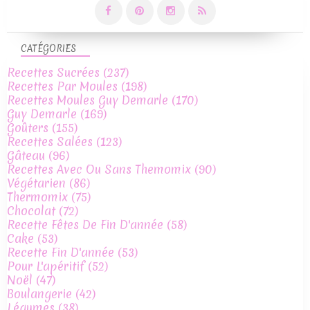
CATÉGORIES
Recettes Sucrées
(237)
Recettes Par Moules
(198)
Recettes Moules Guy Demarle
(170)
Guy Demarle
(169)
Goûters
(155)
Recettes Salées
(123)
Gâteau
(96)
Recettes Avec Ou Sans Themomix
(90)
Végétarien
(86)
Thermomix
(75)
Chocolat
(72)
Recette Fêtes De Fin D'année
(58)
Cake
(53)
Recette Fin D'année
(53)
Pour L'apéritif
(52)
Noël
(47)
Boulangerie
(42)
Légumes
(38)