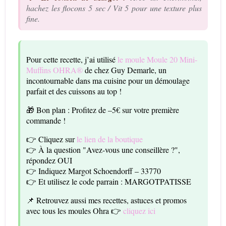
hachez les flocons 5 sec / Vit 5 pour une texture plus
fine.
Pour cette recette, j’ai utilisé
le moule Moule 20 Mini-
Muffins OHRA®
de chez Guy Demarle, un
incontournable dans ma cuisine pour un démoulage
parfait et des cuissons au top !
🎁 Bon plan : Profitez de –5€ sur votre première
commande !
👉 Cliquez sur
le lien de la boutique
👉 À la question "Avez-vous une conseillère ?",
répondez OUI
👉 Indiquez Margot Schoendorff – 33770
👉 Et utilisez le code parrain : MARGOTPATISSE
📌 Retrouvez aussi mes recettes, astuces et promos
avec tous les moules Ohra 👉
cliquez ici