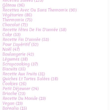
Recettes Salées
(123)
Gâteau
(96)
Recettes Avec Ou Sans Themomix
(90)
Végétarien
(86)
Thermomix
(75)
Chocolat
(72)
Recette Fêtes De Fin D'année
(58)
Cake
(53)
Recette Fin D'année
(53)
Pour L'apéritif
(52)
Noël
(47)
Boulangerie
(42)
Légumes
(38)
Scrapcooking
(37)
Biscuits
(35)
Recette Aux Fruits
(31)
Quiches Et Tartes Salées
(28)
Cookies
(26)
Petit Déjeuner
(24)
Brioche
(23)
Recette Du Monde
(19)
Vegan
(19)
Borealia
(15)