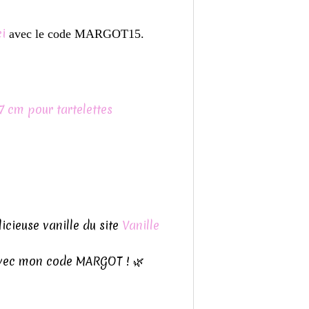
ci
avec le code MARGOT15.
 cm pour tartelettes
licieuse vanille du site
Vanille
 avec mon code MARGOT ! 🌿