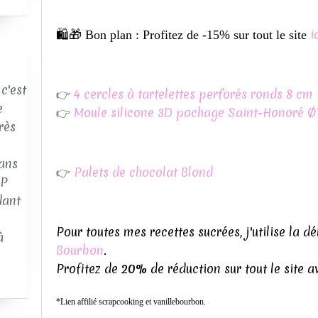
i
🛍🎁 Bon plan : Profitez de -15% sur tout le site
c'est
👉
4 cercles à tartelettes perforés ronds 8 cm
e
👉
Moule silicone 3D pochage Saint-Honoré Ø7
rès
ans
👉
Palets de chocolat Blond
AP
dant
Pour toutes mes recettes sucrées, j'utilise la dé
à
Bourbon
.
Profitez de
20%
de réduction sur tout le site
*Lien affilié scrapcooking
et vanillebourbon.