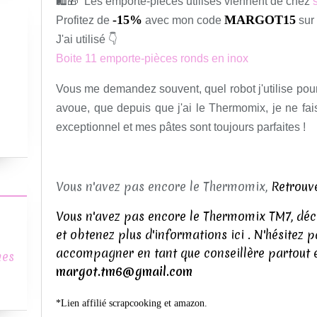
🛍
🎁
Les emporte-pièces utilisés viennent de chez
-15%
MARGOT15
Profitez de
avec mon code
sur 
J'ai utilisé 👇
Boite 11 emporte-pièces ronds en inox
Vous me demandez souvent, quel robot j'utilise pou
avoue, que depuis que j'ai le Thermomix, je ne fais 
exceptionnel et mes pâtes sont toujours parfaites !
Vous n'avez pas encore le Thermomix,
Retrouve
Vous n'avez pas encore le Thermomix TM7, déco
et obtenez plus d'informations ici . N'hésitez 
accompagner en tant que conseillère partout 
mes
margot.tm6@gmail.com
*Lien affilié scrapcooking et amazon.