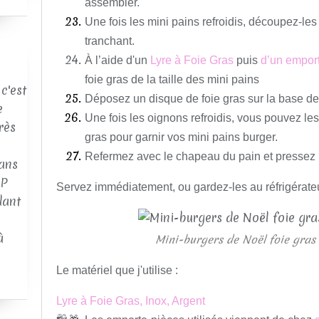
assembler.
Une fois les mini pains refroidis, découpez-le
tranchant.
À l’aide d'un
Lyre à Foie Gras
puis
d’un empor
foie gras de la taille des mini pains
c'est
Déposez un disque de foie gras sur la base d
e
Une fois les oignons refroidis, vous pouvez le
rès
gras pour garnir vos mini pains burger.
Refermez avec le chapeau du pain et pressez l
ans
AP
Servez immédiatement, ou gardez-les au réfrigérate
dant
à
Mini-burgers de Noël foie gras 
Le matériel que j'utilise :
Lyre à Foie Gras, Inox, Argent