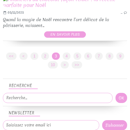
05/11/2025
…
Quand la magie de Noël rencontre l’art délicat de la
pâtisserie, naissent...
EN SAVOIR PLUS
<<
<
1
2
3
4
5
6
7
8
9
10
>
>>
RECHERCHE
NEWSLETTER