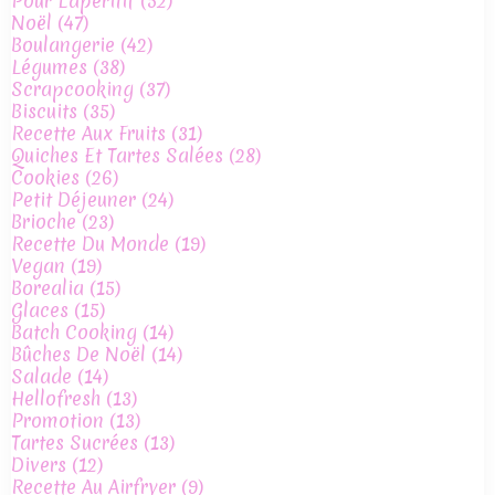
Pour L'apéritif
(52)
Noël
(47)
Boulangerie
(42)
Légumes
(38)
Scrapcooking
(37)
Biscuits
(35)
Recette Aux Fruits
(31)
Quiches Et Tartes Salées
(28)
Cookies
(26)
Petit Déjeuner
(24)
Brioche
(23)
Recette Du Monde
(19)
Vegan
(19)
Borealia
(15)
Glaces
(15)
Batch Cooking
(14)
Bûches De Noël
(14)
Salade
(14)
Hellofresh
(13)
Promotion
(13)
Tartes Sucrées
(13)
Divers
(12)
Recette Au Airfryer
(9)