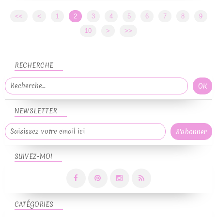
<<
<
1
2
3
4
5
6
7
8
9
10
>
>>
RECHERCHE
NEWSLETTER
SUIVEZ-MOI
CATÉGORIES