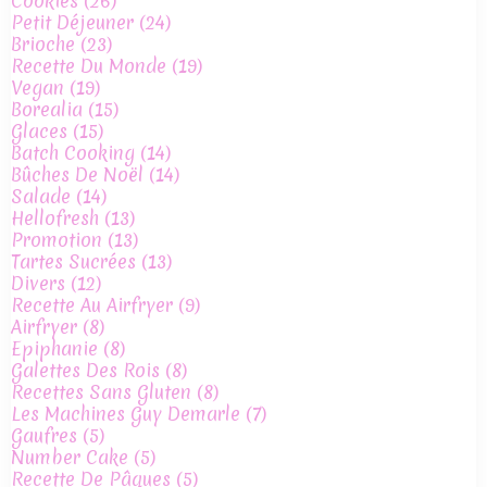
Cookies
(26)
Petit Déjeuner
(24)
Brioche
(23)
Recette Du Monde
(19)
Vegan
(19)
Borealia
(15)
Glaces
(15)
Batch Cooking
(14)
Bûches De Noël
(14)
Salade
(14)
Hellofresh
(13)
Promotion
(13)
Tartes Sucrées
(13)
Divers
(12)
Recette Au Airfryer
(9)
Airfryer
(8)
Epiphanie
(8)
Galettes Des Rois
(8)
Recettes Sans Gluten
(8)
Les Machines Guy Demarle
(7)
Gaufres
(5)
Number Cake
(5)
Recette De Pâques
(5)