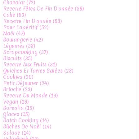
Chocolat
(72)
Recette Fêtes De Fin D'année
(58)
Cake
(53)
Recette Fin D'année
(53)
Pour L'apéritif
(52)
Noël
(47)
Boulangerie
(42)
Légumes
(38)
Scrapcooking
(37)
Biscuits
(35)
Recette Aux Fruits
(31)
Quiches Et Tartes Salées
(28)
Cookies
(26)
Petit Déjeuner
(24)
Brioche
(23)
Recette Du Monde
(19)
Vegan
(19)
Borealia
(15)
Glaces
(15)
Batch Cooking
(14)
Bûches De Noël
(14)
Salade
(14)
Hellofresh
(13)