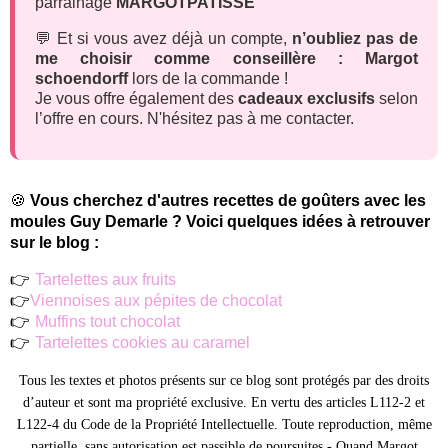
parrainage
MARGOTPATISSE
💬 Et si vous avez déjà un compte,
n’oubliez pas de
me choisir comme conseillère : Margot
schoendorff
lors de la commande !
Je vous offre également des
cadeaux exclusifs
selon
l’offre en cours. N'hésitez pas à me contacter.
🍪
Vous cherchez d'autres recettes de goûters avec les
moules Guy Demarle ? Voici quelques idées à retrouver
sur le blog :
👉
Tartelettes aux fruits
👉
Viennoises aux pépites de chocolat
👉
Muffins tout chocolat
👉
Tartelettes cookies au caramel
Tous les textes et photos présents sur ce blog sont protégés par des droits
d’auteur et sont ma propriété exclusive. En vertu des articles L112-2 et
L122-4 du Code de la Propriété Intellectuelle. Toute reproduction, même
partielle, sans autorisation est passible de poursuites -
Quand Margot