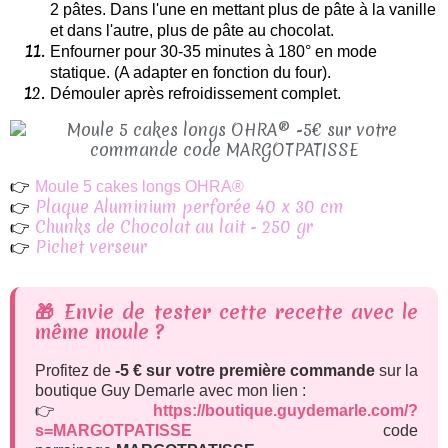
2 pâtes.
Dans l'une en mettant plus de pâte à la vanille
et dans l'autre, plus de pâte au chocolat.
Enfourner pour 30-35 minutes à 180° en mode
statique. (A adapter en fonction du four).
Démouler après refroidissement complet.
👉
Moule 5 cakes longs OHRA®
👉
Plaque Aluminium perforée 40 x 30 cm
👉
Chunks de Chocolat au lait - 250 gr
👉
Pichet verseur
🎁 Envie de tester cette recette avec le
même moule ?
Profitez de
-5 € sur votre première commande
sur la
boutique Guy Demarle avec mon lien :
👉
https://boutique.guydemarle.com/?
s=MARGOTPATISSE
code