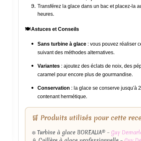
Transférez la glace dans un bac et placez-la 
heures.
🍽️ Astuces et Conseils
Sans turbine à glace
:
vous pouvez réaliser ce
suivant des méthodes alternatives.
Variantes
:
ajoutez des éclats de noix, des pé
caramel pour encore plus de gourmandise.
Conservation
:
la glace se conserve jusqu'à
contenant hermétique.
🛒 Produits utilisés pour cette rec
❄️
Turbine à glace BOREALIA®
–
Guy Demarl
🍦
Cuillère à glace professionnelle
–
Guy D