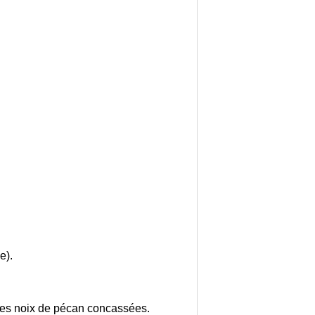
e).
et les noix de pécan concassées.