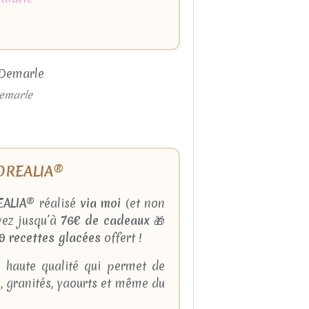
Demarle
 BOREALIA®
EALIA®
réalisé
via moi
(et non
vez jusqu’à
76€ de cadeaux
🎁
9 recettes glacées
offert !
 haute qualité qui permet de
s, granités, yaourts et même du