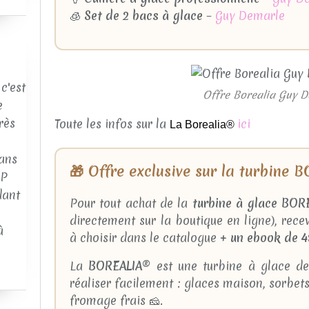
🧊
Set de 2 bacs à glace
–
Guy Demarle
c'est
Offre Borealia Guy 
e
rès
Toute les infos sur la
ici
La Borealia®
ans
🎁 Offre exclusive sur la turbine
AP
dant
Pour tout achat de la
turbine à glace BOR
directement sur la boutique en ligne), rece
à
à choisir dans le catalogue +
un ebook de 4
La
BOREALIA®
est une turbine à glace de
réaliser facilement : glaces maison, sorbet
fromage frais 🧀.