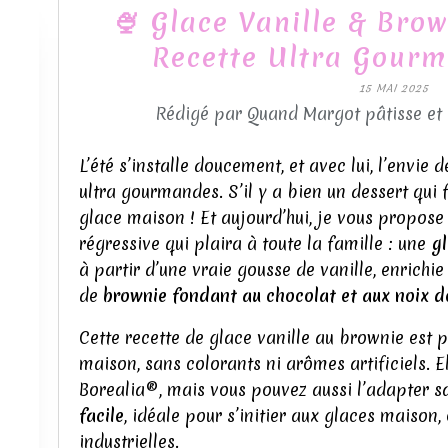
🍨 Glace Vanille & Bro
Recette Ultra Gourm
15 MAI 2025
Rédigé par Quand Margot pâtisse et
L’été s’installe doucement, et avec lui, l’envie 
ultra gourmandes. S’il y a bien un dessert qui f
glace maison ! Et aujourd’hui, je vous propos
régressive qui plaira à toute la famille : une
gl
à partir d’une vraie gousse de vanille, enrich
de
brownie fondant au chocolat et aux noix 
Cette recette de glace vanille au brownie est p
maison, sans colorants ni arômes artificiels. E
Borealia®, mais vous pouvez aussi l’adapter sa
facile
, idéale pour s’initier aux glaces maison,
industrielles.