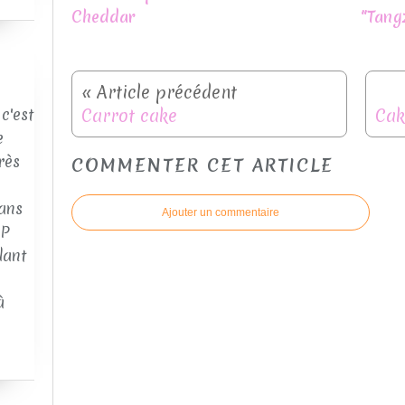
Cheddar
"Tang
Carrot cake
c'est
e
rès
COMMENTER CET ARTICLE
ans
Ajouter un commentaire
AP
dant
à