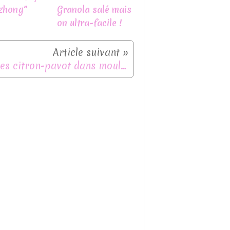
zhong"
Granola salé mais
on ultra-facile !
Cakes citron-pavot dans moule biscuits Guy Demarle