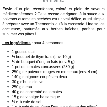
Envie d’un plat réconfortant, coloré et plein de saveurs
méditerranéennes ? Cette recette de rigatoni à la sauce aux
poivrons et tomates séchées est un vrai délice, aussi simple
à préparer avec un Thermomix qu’à la casserole. Une sauce
onctueuse, parfumée aux herbes fraîches, parfaite pour
sublimer vos pâtes !
Les ingrédients
:
pour 4 personnes
1 gousse d’ail
½ bouquet de thym frais (env. 10 g)
¼ de bouquet d’origan frais (env. 5 g)
1 pot de tomates
concassées
(280 g)
250 g de poivrons rouges en morceaux (env. 4 cm)
140 g d’oignons coupés en deux
30 g d'huile d'olive
250 g d’eau
40 g de concentré de tomates
15 g de vinaigre balsamique
½ c. à café de sel
1 c. à café de sel (pour l’eau de cuisson des pâtes)