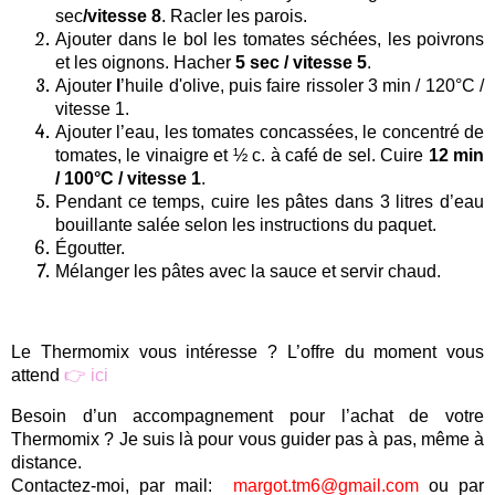
sec
/
vitesse 8
. Racler les parois.
Ajouter dans le bol les tomates séchées, les poivrons
et les oignons. Hacher
5 sec / vitesse 5
.
Ajouter
l
’huile d'olive, puis faire rissoler
3 min / 120°C /
vitesse 1
.
Ajouter l’eau, les tomates concassées, le concentré de
tomates, le vinaigre et ½ c. à café de sel. Cuire
12 min
/ 100°C / vitesse 1
.
Pendant ce temps, cuire les pâtes dans 3 litres d’eau
bouillante salée selon les instructions du paquet.
Égoutter.
Mélanger les pâtes avec la sauce et servir chaud.
Le Thermomix vous intéresse ? L’offre du moment vous
attend
👉 ici
Besoin d’un accompagnement pour l’achat de votre
Thermomix ? Je suis là pour vous guider pas à pas, même à
distance.
Contactez-moi, par mail:
margot.tm6@gmail.com
ou par