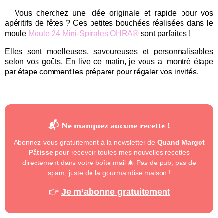
Vous cherchez une idée originale et rapide pour vos
apéritifs de fêtes ? Ces petites bouchées réalisées dans le
moule
Moule 24 Mini-Spirales OHRA®
sont parfaites !
Elles sont moelleuses, savoureuses et personnalisables
selon vos goûts. En live ce matin, je vous ai montré étape
par étape comment les préparer pour régaler vos invités.
📬 Ne manquez aucune recette !
Abonnez-vous gratuitement à la newsletter de
Quand Margot
Pâtisse
pour recevoir toutes mes nouvelles recettes
directement dans votre boîte mail 🎄 Pas de pub, pas de
spam, juste de la gourmandise maison !
👉
Je m’abonne gratuitement