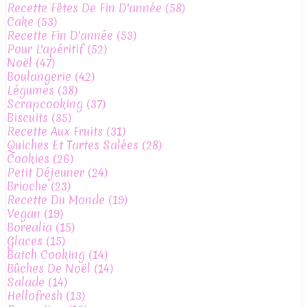
Recette Fêtes De Fin D'année
(58)
Cake
(53)
Recette Fin D'année
(53)
Pour L'apéritif
(52)
Noël
(47)
Boulangerie
(42)
Légumes
(38)
Scrapcooking
(37)
Biscuits
(35)
Recette Aux Fruits
(31)
Quiches Et Tartes Salées
(28)
Cookies
(26)
Petit Déjeuner
(24)
Brioche
(23)
Recette Du Monde
(19)
Vegan
(19)
Borealia
(15)
Glaces
(15)
Batch Cooking
(14)
Bûches De Noël
(14)
Salade
(14)
Hellofresh
(13)