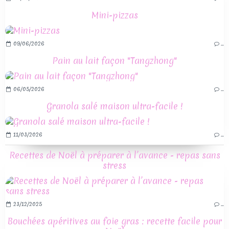
Mini-pizzas
09/06/2026
…
Pain au lait façon "Tangzhong"
06/05/2026
…
Granola salé maison ultra-facile !
11/03/2026
…
Recettes de Noël à préparer à l’avance - repas sans
stress
23/12/2025
…
Bouchées apéritives au foie gras : recette facile pour