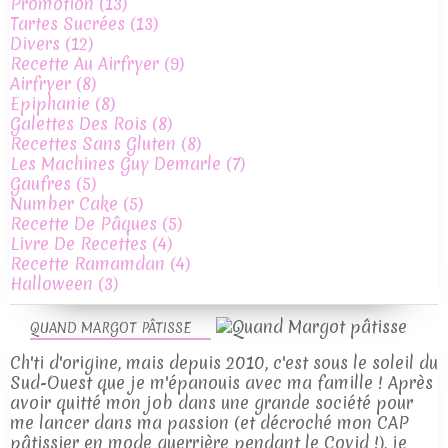
Promotion
(13)
Tartes Sucrées
(13)
Divers
(12)
Recette Au Airfryer
(9)
Airfryer
(8)
Epiphanie
(8)
Galettes Des Rois
(8)
Recettes Sans Gluten
(8)
Les Machines Guy Demarle
(7)
Gaufres
(5)
Number Cake
(5)
Recette De Pâques
(5)
Livre De Recettes
(4)
Recette Ramamdan
(4)
Halloween
(3)
QUAND MARGOT PÂTISSE
Ch'ti d'origine, mais depuis 2010, c'est sous le soleil du
Sud-Ouest que je m'épanouis avec ma famille ! Après
avoir quitté mon job dans une grande société pour
me lancer dans ma passion (et décroché mon CAP
pâtissier en mode guerrière pendant le Covid !), je