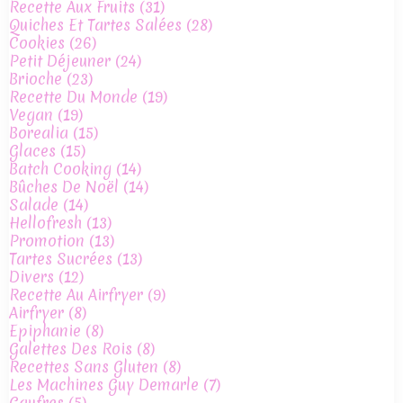
Recette Aux Fruits
(31)
Quiches Et Tartes Salées
(28)
Cookies
(26)
Petit Déjeuner
(24)
Brioche
(23)
Recette Du Monde
(19)
Vegan
(19)
Borealia
(15)
Glaces
(15)
Batch Cooking
(14)
Bûches De Noël
(14)
Salade
(14)
Hellofresh
(13)
Promotion
(13)
Tartes Sucrées
(13)
Divers
(12)
Recette Au Airfryer
(9)
Airfryer
(8)
Epiphanie
(8)
Galettes Des Rois
(8)
Recettes Sans Gluten
(8)
Les Machines Guy Demarle
(7)
Gaufres
(5)